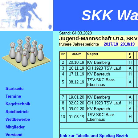
SKK Wal
Stand: 04.03.2020
Jugend-Mannschaft U14, SKV 
frühere Jahresberichte
2017/18
2018/19
Nr
Datum
Gegner
H
A
2
20.10.19
KV Bamberg
H
3
10.11.19
GH 1923 TSV Lauf
A
4
17.11.19
KV Bayreuth
H
TSV-SKC Baar-
5
08.12.19
A
Ebenhaus
Startseite
Termine
7
19.01.20
KV Bamberg
A
8
02.02.20
GH 1923 TSV Lauf
H
Kegeltechnik
9
09.02.20
KV Bayreuth
A
Spielbetrieb
TSV-SKC Baar-
10
01.03.19
H
Wettbewerbe
Ebenhaus
Mitglieder
Vorstand
link zur Tabelle und Spieltag Bezirk