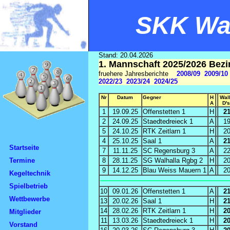
SKK Wal
Stand: 20.04.2026
1. Mannschaft 2025/2026 Bezi
fruehere Jahresberichte
2008/09
2009/10
2022/23
2023/24
2024/25
Nr
Datum
Gegner
H
Wal
A
D's
1
19.09.25
Offenstetten 1
H
2
2
24.09.25
Staedtedreieck 1
A
1
5
24.10.25
RTK Zeitlarn 1
H
2
4
25.10.25
Saal 1
A
2
Startseite
7
11.11.25
SC Regensburg 3
A
2
Termine
8
28.11.25
SG Walhalla Rgbg 2
H
2
9
14.12.25
Blau Weiss Mauern 1
A
2
Kegeltechnik
Spielbetrieb
10
09.01.26
Offenstetten 1
A
2
Wettbewerbe
13
20.02.26
Saal 1
H
2
14
28.02.26
RTK Zeitlarn 1
H
2
Mitglieder
11
13.03.26
Staedtedreieck 1
H
2
Vorstand