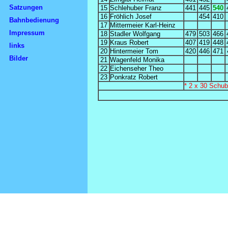
Satzungen
15
Schlehuber Franz
441
445
540
16
Fröhlich Josef
454
410
Bahnbedienung
17
Mittermeier Karl-Heinz
Impressum
18
Stadler Wolfgang
479
503
466
19
Kraus Robert
407
419
448
links
20
Hintermeier Tom
420
446
471
Bilder
21
Wagenfeld Monika
22
Eichenseher Theo
23
Ponkratz Robert
* 2 x 30 Schub