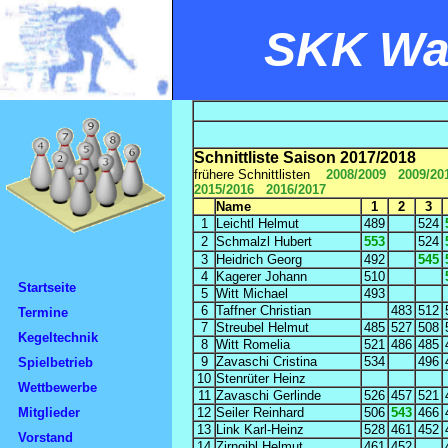
SKK Wal
Schnittliste Saison 2017/2018
frühere Schnittlisten
2008/2009
2009/20
2015/2016
2016/2017
Name
1
2
3
1
Leichtl Helmut
489
524
2
Schmalzl Hubert
553
524
3
Heidrich Georg
492
545
4
Kagerer Johann
510
Startseite
5
Witt Michael
493
6
Taffner Christian
483
512
Termine
7
Streubel Helmut
485
527
508
Kegeltechnik
8
Witt Romelia
521
486
485
9
Zavaschi Cristina
534
496
Spielbetrieb
10
Stenrüter Heinz
Wettbewerbe
11
Zavaschi Gerlinde
526
457
521
Mitglieder
12
Seiler Reinhard
506
543
466
13
Link Karl-Heinz
528
461
452
Vorstand
14
Zirngibl Helmut
461
452