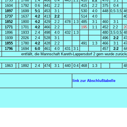
1735
:
1766
2:4
406
0:4
443
2:2
410
2:2
476
3:1
1604
:
1792
0:6
441
2:2
415
2:2
375
0:4
1897
:
1699
5:1
453
3:1
530
4:0
448
0,5:3,5
4
1737
:
1637
4:2
413
2:2
514
4:0
4
1852
:
1800
4:2
429
2:2
478
1:3
485
3:1
460
3:1
1771
:
1701
4:2
466
2:2
195
1:1
452
2:2
2
1896
:
1933
2:4
498
4:0
432
1:3
480
3,5:0,5
4
1939
:
2026
2:4
528
3:1
496
2:2
4
1855
:
1780
4:2
428
2:2
491
1:3
466
3:1
4
1796
:
1694
6:0
461
4:0
431
3:1
457
2:2
4
entfällt, die Mannschaft Kareth-Lappersdorf 2 gem wurde zurüc
1863
:
1892
2:4
474
3:1
440
0:4
468
1:3
4
link zur Abschlußtabelle