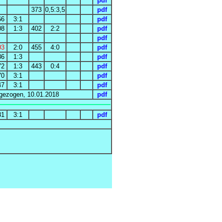
pdf
373
0,5:3,5
pdf
66
3:1
pdf
08
1:3
402
2:2
pdf
pdf
03
2:0
455
4:0
pdf
86
1:3
pdf
72
1:3
443
0:4
pdf
70
3:1
pdf
47
3:1
pdf
kgezogen, 10.01.2018
pdf
81
3:1
pdf