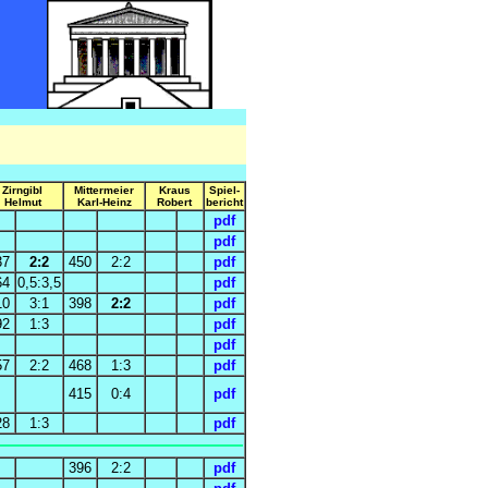
Zirngibl
Mittermeier
Kraus
Spiel-
Helmut
Karl-Heinz
Robert
bericht
pdf
pdf
37
2:2
450
2:2
pdf
64
0,5:3,5
pdf
10
3:1
398
2:2
pdf
92
1:3
pdf
pdf
57
2:2
468
1:3
pdf
415
0:4
pdf
28
1:3
pdf
396
2:2
pdf