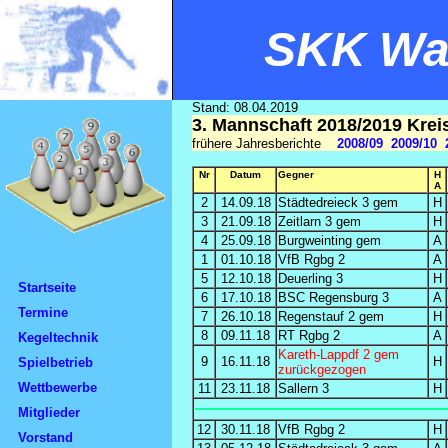
SKK Wal
Stand: 08.04.2019
3. Mannschaft 2018/2019 Krei
frühere Jahresberichte
2008/09
2009/10
Nr
Datum
Gegner
H
A
2
14.09.18
Städtedreieck 3 gem
H
3
21.09.18
Zeitlarn 3 gem
H
4
25.09.18
Burgweinting gem
A
1
01.10.18
VfB Rgbg 2
A
5
12.10.18
Deuerling 3
H
Startseite
6
17.10.18
BSC Regensburg 3
A
Termine
7
26.10.18
Regenstauf 2 gem
H
8
09.11.18
RT Rgbg 2
A
Kegeltechnik
Kareth-Lappdf 2 gem
9
16.11.18
H
Spielbetrieb
zurückgezogen
Wettbewerbe
11
23.11.18
Sallern 3
H
Mitglieder
12
30.11.18
VfB Rgbg 2
H
Vorstand