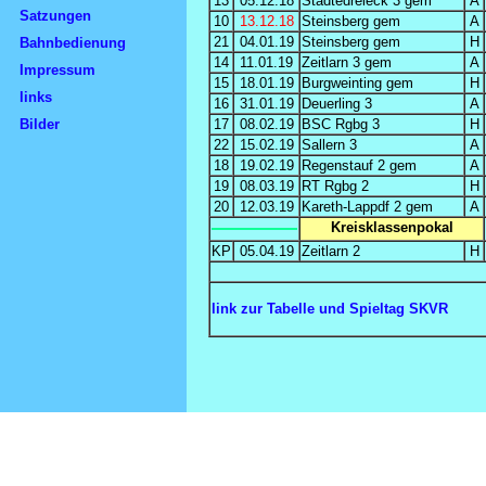
13
05.12.18
Städtedreieck 3 gem
A
Satzungen
10
13.12.18
Steinsberg gem
A
21
04.01.19
Steinsberg gem
H
Bahnbedienung
14
11.01.19
Zeitlarn 3 gem
A
Impressum
15
18.01.19
Burgweinting gem
H
links
16
31.01.19
Deuerling 3
A
Bilder
17
08.02.19
BSC Rgbg 3
H
22
15.02.19
Sallern 3
A
18
19.02.19
Regenstauf 2 gem
A
19
08.03.19
RT Rgbg 2
H
20
12.03.19
Kareth-Lappdf 2 gem
A
Kreisklassenpokal
KP
05.04.19
Zeitlarn 2
H
link zur Tabelle und Spieltag SKVR