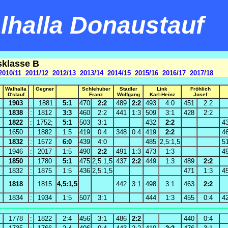
halla Donaustauf
sklasse B
2010/11
2011/12
2012/13
2013/14
2014/15
2015/16
2016/17
2017/18
Walhalla
Gegner
Schlehuber
Stadler
Link
Fröhlich
D'stauf
Franz
Wolfgang
Karl-Heinz
Josef
1903
:
1881
5:1
470
2:2
489
2:2
493
4:0
451
2.2
1838
:
1812
3:3
460
2:2
441
1:3
509
3:1
428
2:2
1822
:
1752;
5:1
503
3:1
432
2:2
4
1650
:
1882
1:5
419
0:4
348
0:4
419
2:2
4
1832
:
1672
6:0
439
4:0
485
2,5:1,5
5
1946
:
2017
1:5
490
2:2
491
1:3
473
1:3
4
1850
:
1780
5:1
475
2,5:1,5
437
2:2
449
1:3
489
2:2
1832
:
1875
1:5
436
2,5:1,5
471
1:3
4
1818
:
1815
4,5:1,5
442
3:1
498
3:1
463
2:2
1834
:
1934
1:5
507
3:1
444
1:3
455
0:4
4
1778
:
1822
2:4
456
3:1
486
2:2
440
0:4