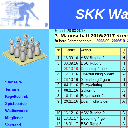
SKK Wal
Stand: 26.03.2017
3. Mannschaft 2016/2017 Krei
frühere Jahresberichte
2008/09
2009/10
Nr
Datum
Gegner
H
A
1
16.09.16
ASV Burglfd 2
H
3
30.09.16
BSC Rgbg 3
H
2
06.10.16
Deuerling 4 gem
A
4
12.10.16
Obertraubling 5 gem
A
6
28.10.16
Steinsberg 2 gem
H
Startseite
5
04.11.16
Burgweinting
H
Termine
7
08.11.16
Sallern 3
A
8
18.11.16
Bayernwerk 2
H
Kegeltechnik
9
29.11.16
Boar. Höfla 2 gem
A
Spielbetrieb
Wettbewerbe
10
16.12.16
ASV Burglfd 2
A
Mitglieder
11
13.01.17
Deuerling 4 gem
H
12
18.01.17
BSC Rgbg 3
A
Vorstand