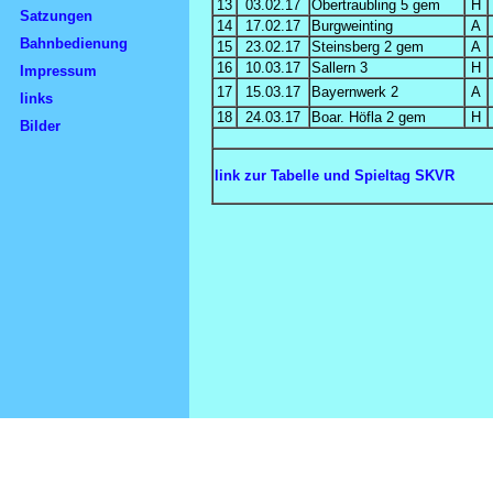
13
03.02.17
Obertraubling 5 gem
H
Satzungen
14
17.02.17
Burgweinting
A
Bahnbedienung
15
23.02.17
Steinsberg 2 gem
A
16
10.03.17
Sallern 3
H
Impressum
17
15.03.17
Bayernwerk 2
A
links
18
24.03.17
Boar. Höfla 2 gem
H
Bilder
link zur Tabelle und Spieltag SKVR