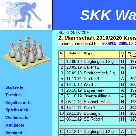
SKK Wal
Stand: 25.07.2020
2. Mannschaft 2019/2020 Kre
frühere Jahresberichte
2008/09
2009/10
Nr
Datum
Gegner
H
Walh
A
D'st
1
13.09.19
Burglengenfd 2 g
H
19
2
20.09.19
Sallern 2
A
19
3
27.09.19
Städtedreieck 2 g
H
5
11.10.19
Pfatter 3
A
20
6
18.10.19
Wörth 3
H
20
Startseite
4
23.10.19
Bayernwerk
A
19
Termine
7
31.10.19
Obertraubling 4
A
19
8
08.11.19
Boarisch Höfla
H
19
Kegeltechnik
9
15.11.19
Kürn 2
A
20
Spielbetrieb
10
29.11.19
Barbing 2
H
20
Wettbewerbe
11
06.12.19
SC Rgbg 4
H
19
Mitglieder
12
13.12.19
Burglengenfd 2 g
A
19
Vorstand