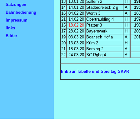
13
10.01.20
Sallern 2
H
19
Satzungen
14
14.01.20
Städtedreieck 2 g
A
19
Bahnbedienung
16
04.02.20
Wörth 3
A
18
21
14.02.20
Obertraubling 4
H
19
Impressum
15
18.02.20
Pfatter 3
H
19
links
17
28.02.20
Bayernwerk
H
20
Bilder
19
03.03.20
Boarisch Höfla
A
20
20
13.03.20
Kürn 2
H
21
18.03.20
Barbing 2
A
22
24.03.20
SC Rgbg 4
A
link zur Tabelle und Spieltag SKVR