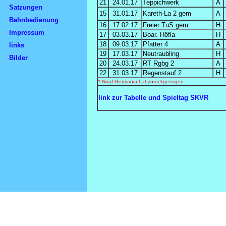
21
24.01.17
Teppichwerk
A
Satzungen
15
31.01.17
Kareth-La 2 gem
A
Bahnbedienung
16
17.02.17
Freier TuS gem
H
Impressum
17
03.03.17
Boar. Höfla
H
18
09.03.17
Pfatter 4
A
links
19
17.03.17
Neutraubling
H
Bilder
20
24.03.17
RT Rgbg 2
A
22
31.03.17
Regenstauf 2
H
* Nord Germania hat zurückgezogen
link zur Tabelle und Spieltag SKVR