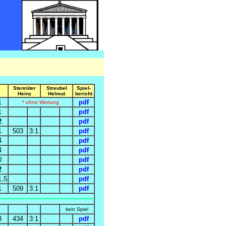
Stenrüter
Streubel
Spiel-
Heinz
Helmut
bericht
1
pdf
* ohne Wertung
1
pdf
2
pdf
1
503
3:1
pdf
4
pdf
4
pdf
0
pdf
2
pdf
1,5
pdf
1
509
3:1
pdf
kein Spiel
3
434
3:1
pdf