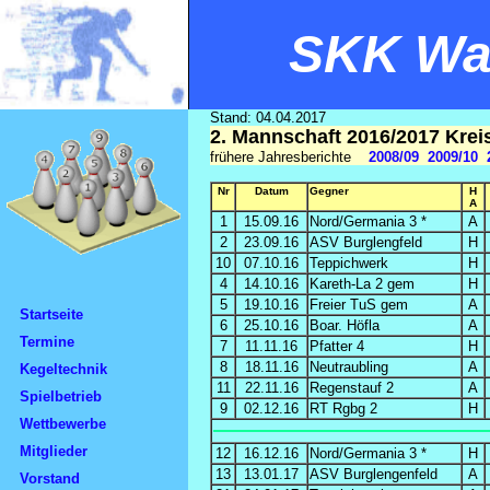
SKK Wal
Stand: 04.04.2017
2. Mannschaft 2016/2017 Krei
frühere Jahresberichte
2008/09
2009/10
Nr
Datum
Gegner
H
A
1
15.09.16
Nord/Germania 3 *
A
2
23.09.16
ASV Burglengfeld
H
10
07.10.16
Teppichwerk
H
4
14.10.16
Kareth-La 2 gem
H
5
19.10.16
Freier TuS gem
A
Startseite
6
25.10.16
Boar. Höfla
A
Termine
7
11.11.16
Pfatter 4
H
8
18.11.16
Neutraubling
A
Kegeltechnik
11
22.11.16
Regenstauf 2
A
Spielbetrieb
9
02.12.16
RT Rgbg 2
H
Wettbewerbe
Mitglieder
12
16.12.16
Nord/Germania 3 *
H
13
13.01.17
ASV Burglengenfeld
A
Vorstand