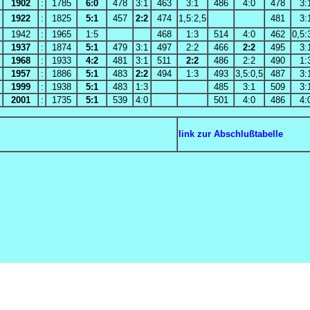
1902
:
1785
6:0
478
3:1
463
3:1
486
4:0
478
3:
1922
:
1825
5:1
457
2:2
474
1,5:2,5
481
3:
1942
:
1965
1:5
468
1:3
514
4:0
462
0,5:
1937
:
1874
5:1
479
3:1
497
2:2
466
2:2
495
3:
1968
:
1933
4:2
481
3:1
511
2:2
486
2:2
490
1:
1957
:
1886
5:1
483
2:2
494
1:3
493
3,5:0,5
487
3:
1999
:
1938
5:1
483
1:3
485
3:1
509
3:
2001
:
1735
5:1
539
4:0
501
4:0
486
4:
link zur Abschlußtabelle