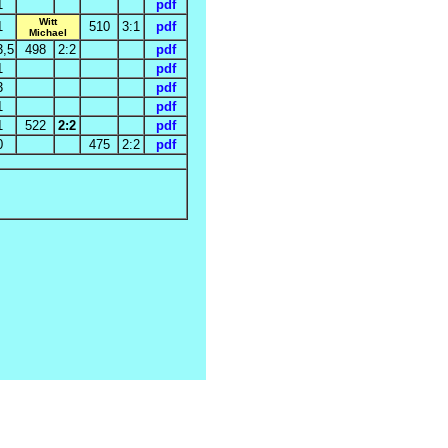
1
pdf
Witt
1
510
3:1
pdf
Michael
3,5
498
2:2
pdf
1
pdf
3
pdf
1
pdf
1
522
2:2
pdf
0
475
2:2
pdf