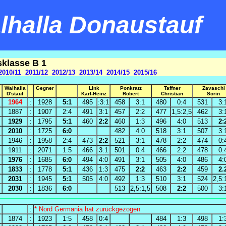
halla Donaustauf
sklasse B 1
2010/11
2011/12
2012/13
2013/14
2014/15
2015/16
Walhalla
Gegner
Link
Ponkratz
Taffner
Zavaschi
D'stauf
Karl-Heinz
Robert
Christian
Sorin
1964
:
1928
5:1
495
:3:1
458
3:1
480
0:4
531
3:
1887
:
1907
2:4
491
3:1
457
2:2
477
1,5:2,5
462
3:
1929
:
1795
5:1
460
2:2
460
1:3
496
4:0
513
2:
2010
:
1725
6:0
482
4:0
518
3:1
507
3:
1946
:
1958
2:4
473
2:2
521
3:1
478
2:2
474
0:
1911
:
2071
1:5
466
3:1
501
0:4
466
2:2
478
0:
1976
:
1685
6:0
494
4:0
491
3:1
505
4:0
486
4:
1833
:
1778
5:1
436
1:3
475
2:2
463
2:2
459
2.
2031
:
1945
5:1
505
4:0
492
1:3
510
3:1
524
2,5:
2030
:
1836
6:0
513
2,5:1,5
508
2:2
500
3:
:
* Nord Germania hat zurückgezogen
1874
:
1923
1:5
458
0:4
484
1:3
498
1: