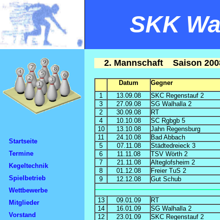
SKK Wal
2. Mannschaft Saison 2008
Datum
Gegner
1
13.09.08
SKC Regenstauf 2
3
27.09.08
SG Walhalla 2
2
30.09.08
RT
4
10.10.08
SC Rgbgb 5
10
13.10.08
Jahn Regensburg
11
24.10.08
Bad Abbach
Startseite
5
07.11.08
Städtedreieck 3
Termine
6
11.11.08
TSV Wörth 2
7
21.11.08
Alteglofsheim 2
Kegeltechnik
8
01.12.08
Freier TuS 2
Spielbetrieb
9
12.12.08
Gut Schub
Wettbewerbe
13
09.01.09
RT
Mitglieder
14
16.01.09
SG Walhalla 2
Vorstand
12
23.01.09
SKC Regenstauf 2