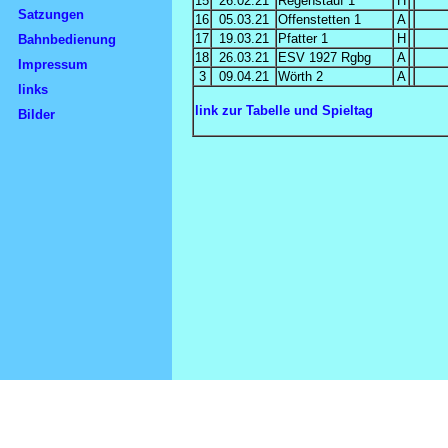
15
26.02.21
Regenstauf 1
H
Satzungen
16
05.03.21
Offenstetten 1
A
17
19.03.21
Pfatter 1
H
Bahnbedienung
18
26.03.21
ESV 1927 Rgbg
A
Impressum
3
09.04.21
Wörth 2
A
links
link zur Tabelle und Spieltag
Bilder