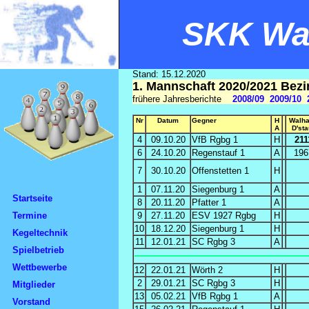
SKK Wal
Stand: 15.12.2020
1. Mannschaft 2020/2021 Bezi
frühere Jahresberichte
2008/09
2009/10
Nr
Datum
Gegner
H
Walha
A
D'sta
4
09.10.20
VfB Rgbg 1
H
211
6
24.10.20
Regenstauf 1
A
196
7
30.10.20
Offenstetten 1
H
1
07.11.20
Siegenburg 1
A
Startseite
8
20.11.20
Pfatter 1
A
Termine
9
27.11.20
ESV 1927 Rgbg
H
10
18.12.20
Siegenburg 1
H
Kegeltechnik
11
12.01.21
SC Rgbg 3
A
Spielbetrieb
Wettbewerbe
12
22.01.21
Wörth 2
H
2
29.01.21
SC Rgbg 3
H
Mitglieder
13
05.02.21
VfB Rgbg 1
A
Vorstand