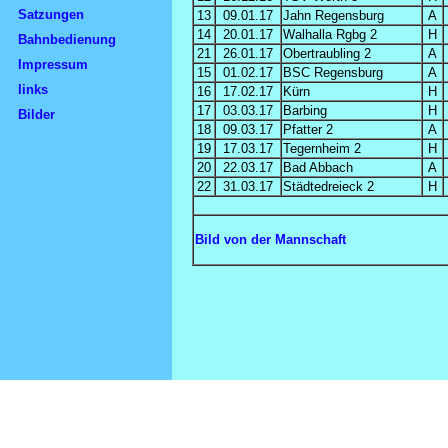
Satzungen
13
09.01.17
Jahn Regensburg
A
14
20.01.17
Walhalla Rgbg 2
H
Bahnbedienung
21
26.01.17
Obertraubling 2
A
Impressum
15
01.02.17
BSC Regensburg
A
links
16
17.02.17
Kürn
H
17
03.03.17
Barbing
H
Bilder
18
09.03.17
Pfatter 2
A
19
17.03.17
Tegernheim 2
H
20
22.03.17
Bad Abbach
A
22
31.03.17
Städtedreieck 2
H
Bild von der Mannschaft