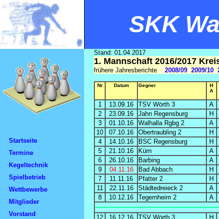
SKK Wal
Stand: 01.04.2017
1. Mannschaft 2016/2017 Kre
frühere Jahresberichte
2008/09
2009/10
Nr
Datum
Gegner
H
A
1
13.09.16
TSV Wörth 3
A
2
23.09.16
Jahn Regensburg
H
3
01.10.16
Walhalla Rgbg 2
A
10
07.10.16
Obertraubling 2
H
Startseite
4
14.10.16
BSC Regensburg
H
5
21.10.16
Kürn
A
Termine
6
26.10.16
Barbing
A
Kegeltechnik
9
04.11.16
Bad Abbach
H
Spielbetrieb
7
11.11.16
Pfatter 2
H
11
22.11.16
Städtedreieck 2
A
Wettbewerbe
8
10.12.16
Tegernheim 2
A
Mitglieder
Vorstand
12
16.12.16
TSV Wörth 3
H