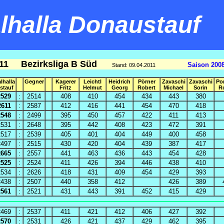
halla Donaustauf
011 Bezirksliga B Süd
Saison 200
Stand: 09.04.2011
lhalla
Gegner
Kagerer
Leichtl
Heidrich
Pörner
Zavaschi
Zavaschi
Po
stauf
Fritz
Helmut
Georg
Robert
Michael
Sorin
R
2529
:
2514
408
410
454
434
443
380
2611
:
2587
412
416
441
454
470
418
2548
:
2499
395
450
457
422
411
413
2531
:
2648
395
442
408
423
472
391
2517
:
2539
405
401
404
449
400
458
2497
:
2515
430
420
404
439
387
417
2665
:
2557
441
463
436
443
454
428
2525
:
2524
411
426
394
446
438
410
2534
:
2626
418
431
409
454
429
393
2438
:
2507
440
358
412
426
389
2561
:
2521
431
443
391
452
415
429
2469
:
2537
411
421
412
406
427
392
2570
:
2531
426
421
437
429
462
395