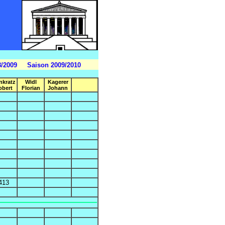
8/2009
Saison 2009/2010
nkratz
Widl
Kagerer
obert
Florian
Johann
413