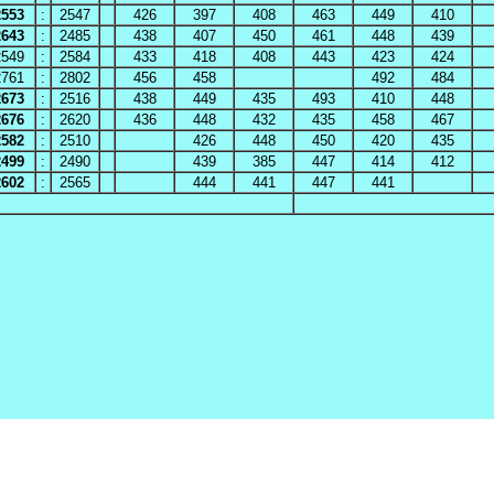
2553
:
2547
426
397
408
463
449
410
2643
:
2485
438
407
450
461
448
439
2549
:
2584
433
418
408
443
423
424
2761
:
2802
456
458
492
484
2673
:
2516
438
449
435
493
410
448
2676
:
2620
436
448
432
435
458
467
2582
:
2510
426
448
450
420
435
2499
:
2490
439
385
447
414
412
2602
:
2565
444
441
447
441