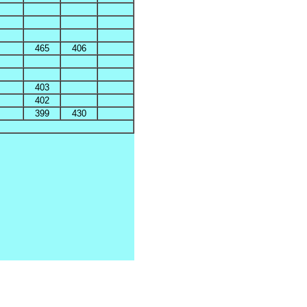
465
406
403
402
399
430