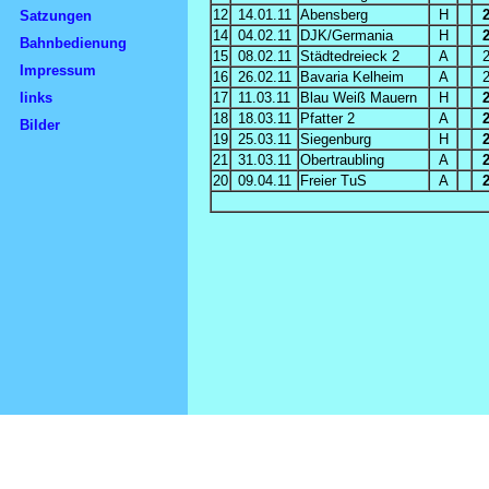
12
14.01.11
Abensberg
H
Satzungen
14
04.02.11
DJK/Germania
H
Bahnbedienung
15
08.02.11
Städtedreieck 2
A
Impressum
16
26.02.11
Bavaria Kelheim
A
links
17
11.03.11
Blau Weiß Mauern
H
18
18.03.11
Pfatter 2
A
Bilder
19
25.03.11
Siegenburg
H
21
31.03.11
Obertraubling
A
20
09.04.11
Freier TuS
A