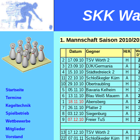
SKK Wal
1. Mannschaft Saison 2010/2
Datum
Gegner
H/A
Wa
D'
2
17.09.10
TSV Wörth 2
H
3
23.09.10
DJK/Germania
A
4
15.10.10
Städtedreieck 2
H
11
22.10.10
Schloßkegler Kürn
A
10
29.10.10
Obertraubling
H
Startseite
5
05.11.10
Bavaria Kelheim
H
6
13.11.10
Blau Weiß Mauern
A
Termine
1
18.11.10
Abensberg
A
Kegeltechnik
7
26.11.10
Pfatter 2
H
Spielbetrieb
8
03.12.10
Siegenburg
A
9
07.12.10
Freier TuS
H
Wettbewerbe
Mitglieder
13
17.12.10
TSV Wörth 2
A
Vorstand
22
07.01.11
Schloßkegler Kürn
H